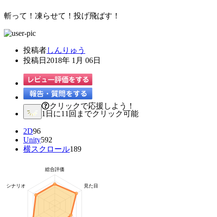
斬って！凍らせて！投げ飛ばす！
投稿者
しんりゅう
投稿日
2018年 1月 06日
クリックで応援しよう！
1日に11回までクリック可能
2D
96
Unity
592
横スクロール
189