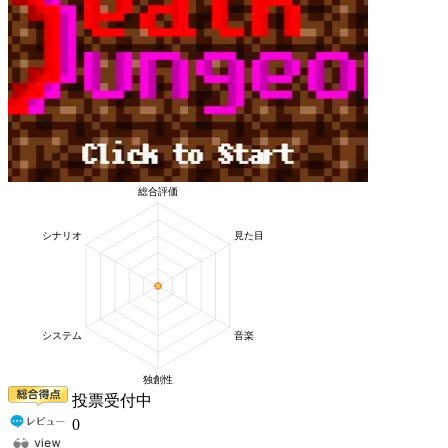
投票受付中
0