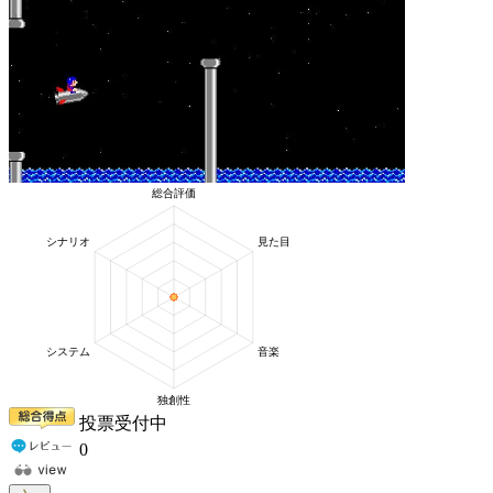
投票受付中
0