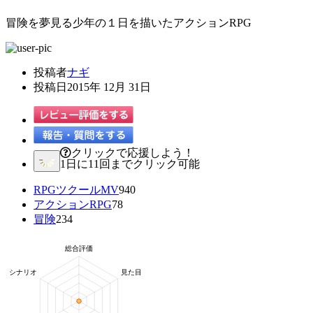
冒険を夢見る少年の１日を描いたアクションRPG
投稿者
ナギ
投稿日
2015年 12月 31日
クリックで応援しよう！
1日に11回までクリック可能
RPGツクールMV
940
アクションRPG
78
冒険
234