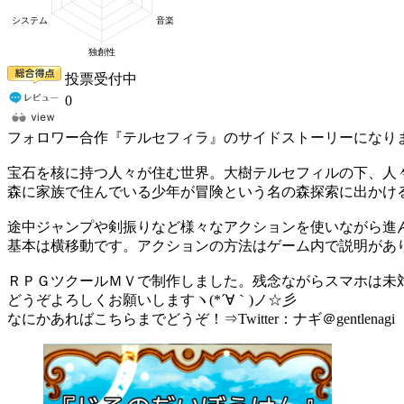
投票受付中
0
フォロワー合作『テルセフィラ』のサイドストーリーになり
宝石を核に持つ人々が住む世界。大樹テルセフィルの下、人
森に家族で住んでいる少年が冒険という名の森探索に出かけ
途中ジャンプや剣振りなど様々なアクションを使いながら進
基本は横移動です。アクションの方法はゲーム内で説明があ
ＲＰＧツクールＭＶで制作しました。残念ながらスマホは未対
どうぞよろしくお願いしますヽ(*´∀｀)ノ☆彡
なにかあればこちらまでどうぞ！⇒Twitter：ナギ＠gentlenagi