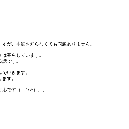
ますが、本編を知らなくても問題ありません。
々は暮らしています。
る話です。
んでいきます。
ります。
応です（；^ω^）。。