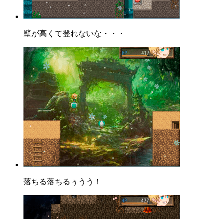
壁が高くて登れないな・・・
落ちる落ちるぅうう！