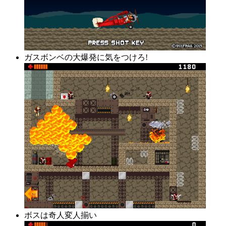
ガスボンベの大爆発に気をつけろ!
ボスは奇人変人揃い