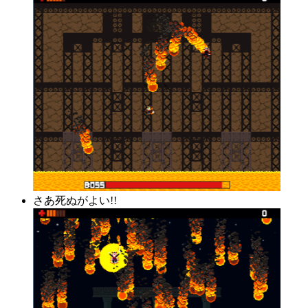
さあ死ぬがよい!!