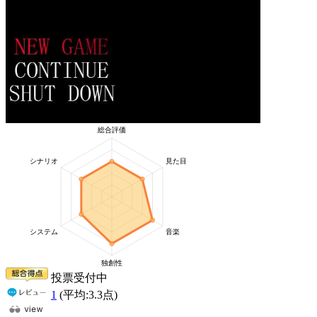
投票受付中
1
(平均:
3.3
点)