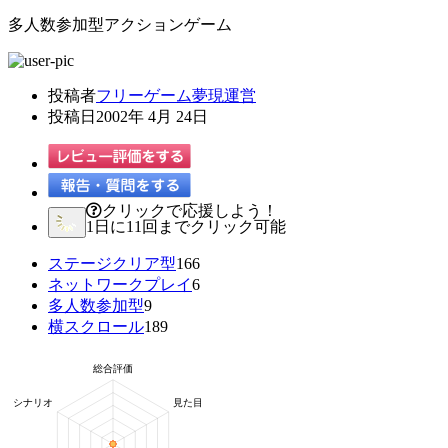
多人数参加型アクションゲーム
投稿者
フリーゲーム夢現運営
投稿日
2002年 4月 24日
クリックで応援しよう！
1日に11回までクリック可能
ステージクリア型
166
ネットワークプレイ
6
多人数参加型
9
横スクロール
189