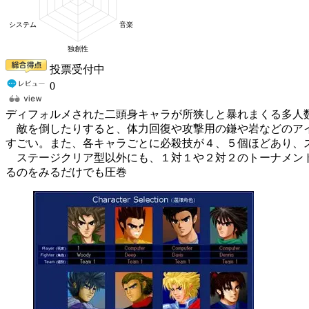
投票受付中
0
ディフォルメされた二頭身キャラが所狭しと暴れまくる多人
敵を倒したりすると、体力回復や攻撃用の鎌や岩などのアイ
すごい。また、各キャラごとに必殺技が４、５個ほどあり、
ステージクリア型以外にも、１対１や２対２のトーナメント
るのをみるだけでも圧巻