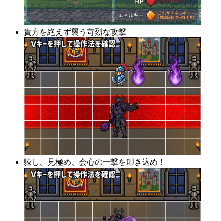
貴方を絶えず襲う苛烈な攻撃
躱し、見極め、会心の一撃を叩き込め！