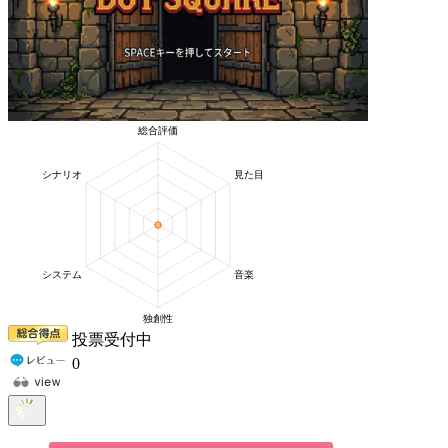
投票受付中
0