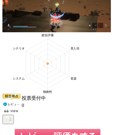
投票受付中
0