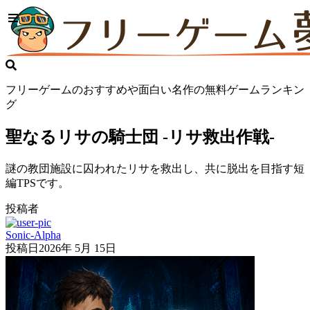
フリーゲームのおすすめや面白い名作の無料ゲームランキン
グ
聖なるリサの騎士団 -リサ救出作戦-
謎の教団施設に囚われたリサを救出し、共に脱出を目指す短
編TPSです。
投稿者
Sonic-Alpha
投稿日
2026年 5月 15日