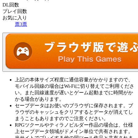
DL回数
プレイ回数
お気に入り
票
3
票
上記の本体サイズ程度に通信容量がかかりますので、
モバイル回線の場合はWi-Fiに切り替えてご利用くださ
い。また回線速度が遅いとゲーム起動までに時間がか
かる場合があります。
セーブデータはお使いのブラウザに保存されます。ブ
ラウザのキャッシュをクリアするとデータが消えてし
まうこともありますのでご注意ください。
RPGツクールやティラノビルダー作品の場合は、仕様
上セーブデータ領域がドメイン単位で共有されます。
当サイトでプレイする他の同ツール作品と共有されま