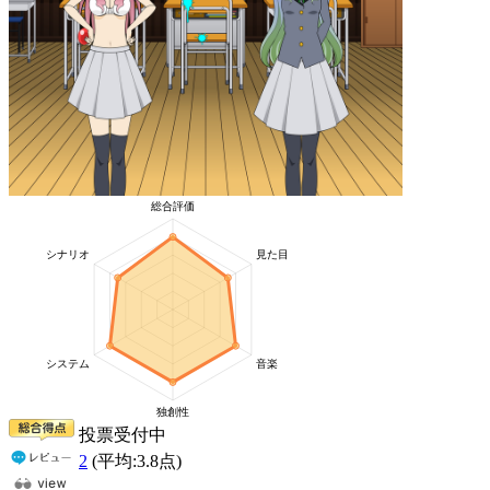
投票受付中
2
(平均:
3.8
点)