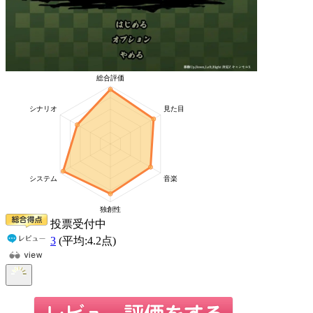
投票受付中
3
(平均:
4.2
点)