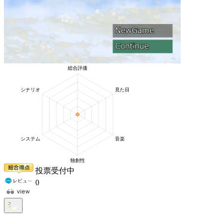
投票受付中
0