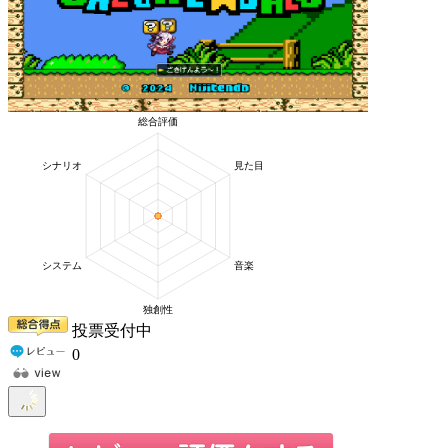
投票受付中
0