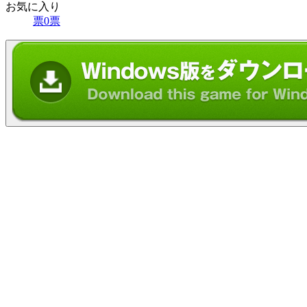
お気に入り
票
0
票