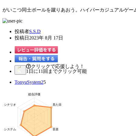
がいこつ同士ボールを蹴りあおう。ハイパーカジュアルゲー
投稿者
S.S.D
投稿日
2023年 8月 17日
クリックで応援しよう！
1日に11回までクリック可能
TonyuSystem2
5