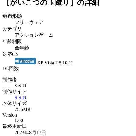
［がいこつの玉蹴り］
の詳細
頒布形態
フリーウェア
カテゴリ
アクションゲーム
年齢制限
全年齢
対応OS
XP Vista 7 8 10 11
DL回数
制作者
S.S.D
制作サイト
S.S.D
本体サイズ
75.5MB
Version
1.00
最終更新日
2023年8月17日