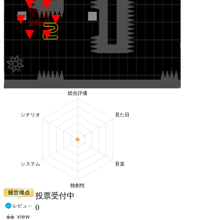
投票受付中
0