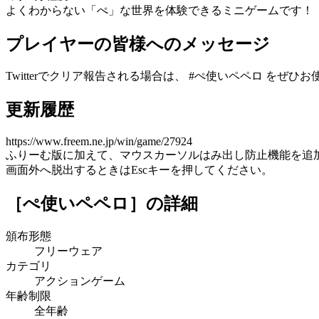
よくわからない「ぺ」な世界を体験できるミニゲームです！
プレイヤーの皆様へのメッセージ
Twitterでクリア報告される場合は、 #ぺ使いペペロ をぜひ
更新履歴
https://www.freem.ne.jp/win/game/27924
ふりーむ版に加えて、マウスカーソルはみ出し防止機能を追
画面外へ脱出するときはEscキーを押してください。
［ぺ使いペペロ］
の詳細
頒布形態
フリーウェア
カテゴリ
アクションゲーム
年齢制限
全年齢