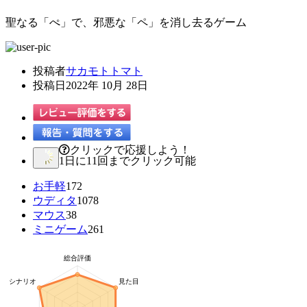
聖なる「ぺ」で、邪悪な「ペ」を消し去るゲーム
投稿者
サカモトトマト
投稿日
2022年 10月 28日
クリックで応援しよう！
1日に11回までクリック可能
お手軽
172
ウディタ
1078
マウス
38
ミニゲーム
261