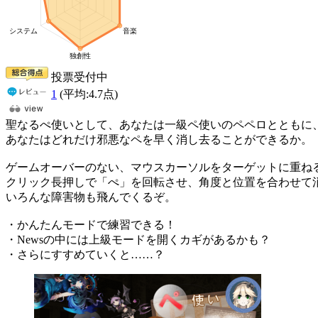
投票受付中
1
(平均:
4.7
点)
聖なるぺ使いとして、あなたは一級ペ使いのペペロとともに
あなたはどれだけ邪悪なペを早く消し去ることができるか。
ゲームオーバーのない、マウスカーソルをターゲットに重ね
クリック長押しで「ぺ」を回転させ、角度と位置を合わせて
いろんな障害物も飛んでくるぞ。
・かんたんモードで練習できる！
・Newsの中には上級モードを開くカギがあるかも？
・さらにすすめていくと……？