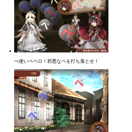
ぺ使いペペロ！邪悪なペを打ち落とせ！