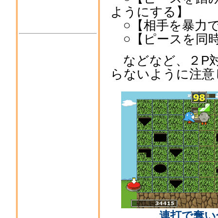
ようにする】
○【相手を暴力で
○【ピースを同時
などなど、２P対
らないように注意
連打で奪い