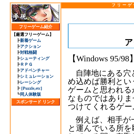
フリーゲ
フリーゲーム紹介
【厳選フリーゲーム】
ア
┣
新着ゲーム
┣
アクション
┣
対戦格闘
【Windows 
┣
シューティング
┣
ＲＰＧ
┣
アドベンチャー
自陣地にある穴と
┣
シミュレーション
め込めば勝利とい
┣
レーシング
ゲームと思われる
┣
[Puzzle,etc]
┗
同人体験版
なものではありま
スポンサード リンク
つけてくれるゲー
例えば、相手が一
と運んでいる所を