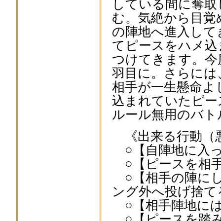
している間に奪取
む。気絶から目覚
の陣地へ進入して
てピースをハメ込
つけてきます。今
羽目に。さらには
相手が一生懸命よ
込まれていたピー
ルール無用のバト
《出来る行動（
○【自陣地に入っ
○【ピースを相手
○【相手の陣にし
ング外へ投げ捨て
○【相手陣地には
○【ピースを踏み